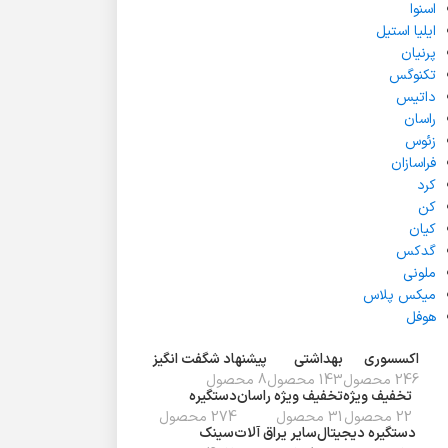
اسنوا
ایلیا استیل
پرنیان
تکنوگس
داتیس
راسان
زئوس
فراسازان
کرد
کن
کیان
گدکس
ملونی
میکس پلاس
هوفل
اکسسوری
بهداشتی
پیشنهاد شگفت انگیز
246 محصول
143 محصول
8 محصول
تخفیف ويژه
تخفیف ویژه راسان
دستگیره
22 محصول
31 محصول
274 محصول
دستگیره دیجیتال
سایر یراق آلات
سینک