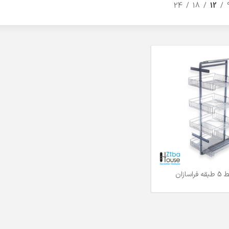
24
18
12
سازان