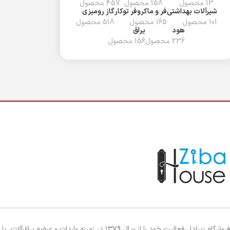
13 محصول
158 محصول
457 محصول
شیرآلات بهداشتی
فر و ماکروفر توکار
گاز رومیزی
101 محصول
165 محصول
518 محصول
هود
یراق
236 محصول
156 محصول
فروشگاه زیبادل فعالیت خود را از سال ۱۳۷۹ در زمینه واردات و عرضه یراق‌آلات