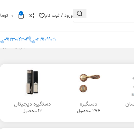
0
ورود / ثبت نام
0
توما
09123004306
02191099020
نمایش یک نتیجه
و مغزی
گونیا
کشو میله ای
سان
دستگیره
دستگیره دیجیتال
274 محصول
13 محصول