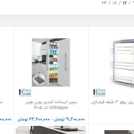
24
18
12
 طبقه فراسازان
سوپر ایستاده کمدی یونی هوپر
سو
انتخاب گزینه ها
انتخاب گ
Unihopper کد 1205
91,200,000
تومان
–
63,600,000
تومان
00,000