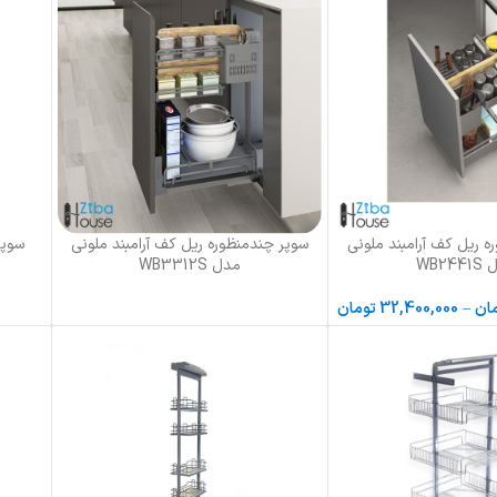
ه ریل کف آرامبند ملونی
سوپر چندمنظوره ریل کف آرامبند ملونی
سوپر چوب
اطلاعات بیشتر
اطلاعات 
WB24
مدل WB3312S
ان
–
32,400,000
تومان