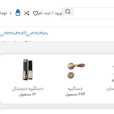
0
ورود / ثبت نام
0
توما
09123004306
02191099020
نمایش 1–12 از 31 نتیجه
و مغزی
گونیا
کشو میله ای
سان
دستگیره
دستگیره دیجیتال
274 محصول
13 محصول