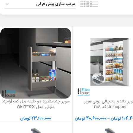
پر تاندم یخچالی یونی هوپر
سوپر چندمنظوره دو طبقه ریل کف آرامبند
زینه ها
انتخاب گزینه ها
Unihopper کد 1208
ملونی مدل WB2396S
104,4
تومان
–
40,600,000
تومان
23,100,000
تومان