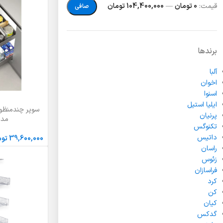
قيمت:
0 تومان
—
104,400,000 تومان
صافی
برندها
آلبا
اخوان
اسنوا
ایلیا استیل
سوپر چندمنظور
انتخاب گزینه ها
پرنیان
مدل 41S
تکنوگس
داتیس
39,600,000
توم
راسان
زئوس
فراسازان
کرد
کن
کیان
گدکس