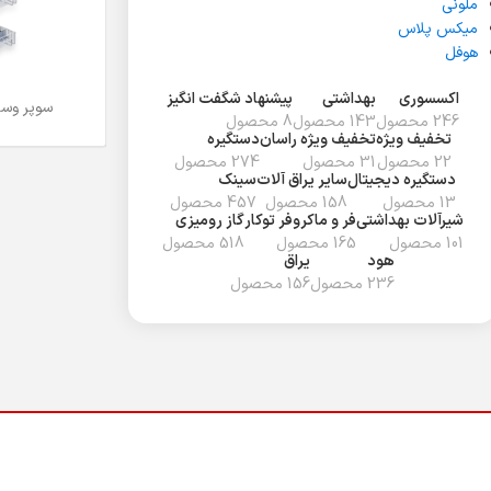
ملونی
میکس پلاس
هوفل
اکسسوری
بهداشتی
پیشنهاد شگفت انگیز
سوپر وسط 2 طبقه فرا
اطلاعات بیشتر
246 محصول
143 محصول
8 محصول
تخفیف ويژه
تخفیف ویژه راسان
دستگیره
22 محصول
31 محصول
274 محصول
دستگیره دیجیتال
سایر یراق آلات
سینک
13 محصول
158 محصول
457 محصول
شیرآلات بهداشتی
فر و ماکروفر توکار
گاز رومیزی
101 محصول
165 محصول
518 محصول
هود
یراق
236 محصول
156 محصول