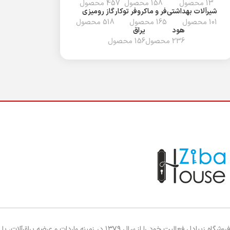
13 محصول
158 محصول
457 محصول
شیرآلات بهداشتی
فر و ماکروفر توکار
گاز رومیزی
101 محصول
165 محصول
518 محصول
هود
یراق
236 محصول
156 محصول
فروشگاه زیبادل فعالیت خود را از سال ۱۳۷۹ در زمینه واردات و عرضه یراق‌آلات