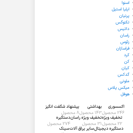
اسنوا
ایلیا استیل
پرنیان
تکنوگس
داتیس
راسان
زئوس
فراسازان
کرد
کن
کیان
گدکس
ملونی
میکس پلاس
هوفل
اکسسوری
بهداشتی
پیشنهاد شگفت انگیز
246 محصول
143 محصول
8 محصول
تخفیف ويژه
تخفیف ویژه راسان
دستگیره
22 محصول
31 محصول
274 محصول
دستگیره دیجیتال
سایر یراق آلات
سینک