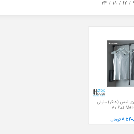
24
18
12
ری لباس (هنگر) ملونی
M کد8016
8,520
تومان