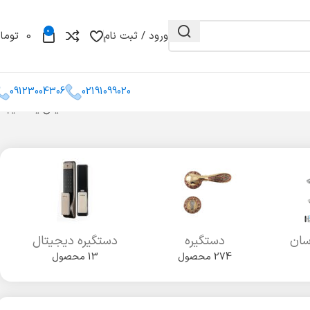
0
ورود / ثبت نام
0
توما
09123004306
02191099020
نمایش یک نتیجه
و مغزی
گونیا
کشو میله ای
سان
دستگیره
دستگیره دیجیتال
274 محصول
13 محصول