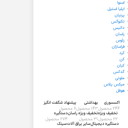
اسنوا
ایلیا استیل
پرنیان
تکنوگس
داتیس
راسان
زئوس
فراسازان
کرد
کن
کیان
گدکس
ملونی
میکس پلاس
هوفل
اکسسوری
بهداشتی
پیشنهاد شگفت انگیز
246 محصول
143 محصول
8 محصول
تخفیف ويژه
تخفیف ویژه راسان
دستگیره
22 محصول
31 محصول
274 محصول
دستگیره دیجیتال
سایر یراق آلات
سینک