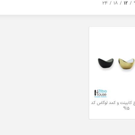
24
18
12
 کابینت و کمد لوگاس کد
915