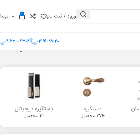
0
ورود / ثبت نام
0
توما
09123004306
02191099020
نمایش یک نتیجه
و مغزی
گونیا
کشو میله ای
سان
دستگیره
دستگیره دیجیتال
274 محصول
13 محصول