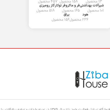
13 محصول
158 محصول
457 محصول
شیرآلات بهداشتی
فر و ماکروفر توکار
گاز رومیزی
101 محصول
165 محصول
518 محصول
هود
یراق
236 محصول
156 محصول
فروشگاه زیبادل فعالیت خود را از سال ۱۳۷۹ در زمینه واردات و عرضه یراق‌آلات