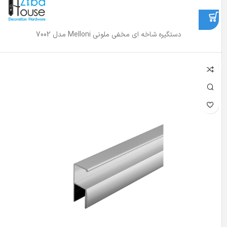
دستگیره شاخه ای مخفی ملونی Melloni مدل 7002