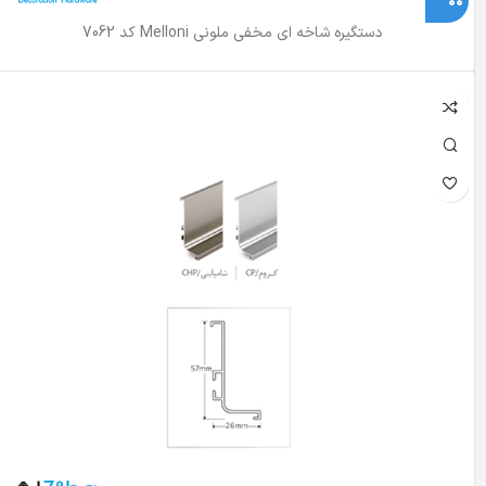
دستگیره شاخه ای مخفی ملونی Melloni کد 7062