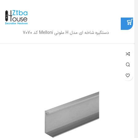
دستگیره شاخه ای مدل H ملونی Melloni کد 7070