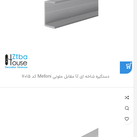
دستگیره شاخه ای U مقابل ملونی Melloni کد 7015