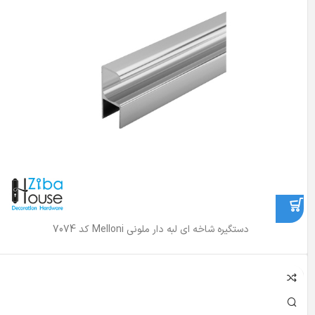
دستگیره شاخه ای لبه دار ملونی Melloni کد 7074