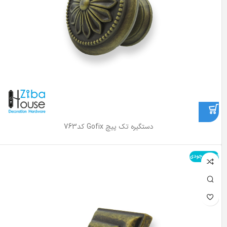
دستگیره تک پیچ Gofix کد763
اتمام موجودی