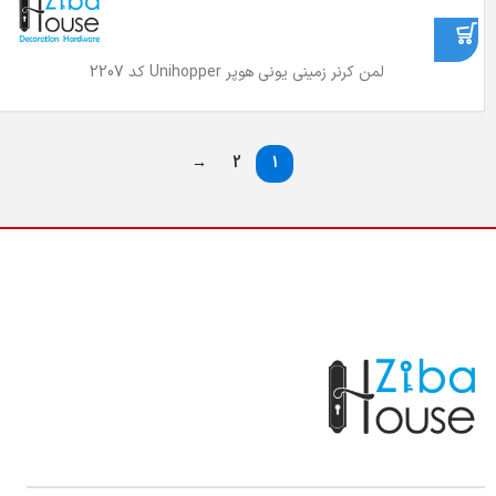
لمن کرنر زمینی یونی هوپر Unihopper کد 2207
→
2
1