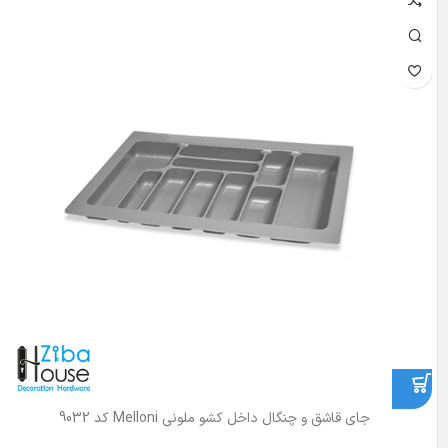
جای قاشق و چنگال داخل کشو ملونی Melloni کد 9032