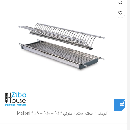
آبچک 2 طبقه استیل ملونی Melloni 9108 – 9110 – 9112