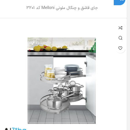
جای قاشق و چنگال ملونی Melloni کد 3201