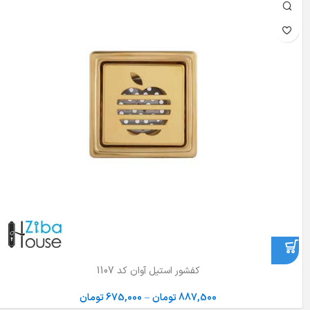
کفشور استیل آوان کد 1107
887,500
تومان
–
675,000
تومان