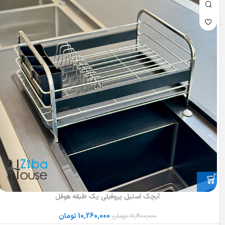
آبچک استیل پروفیلی یک طبقه هوفل
10,260,000
تومان
11,400,000
تومان