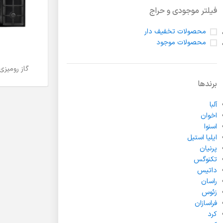
لولا درب
فیلتر موجودی و حراج
محصولات تخفیف دار
محصولات موجود
گاز رومیزی کن CAN 
اطلاعات بیشتر
برندها
آلبا
اخوان
اسنوا
ایلیا استیل
پرنیان
تکنوگس
داتیس
راسان
زئوس
فراسازان
کرد