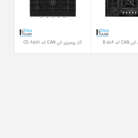
کد 518-B
گاز رومیزی کن CAN کد 8571-CE
اطلاعات بیشتر