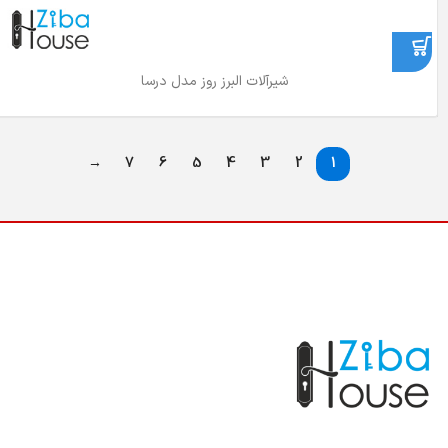
شیرآلات البرز روز مدل درسا
→
7
6
5
4
3
2
1