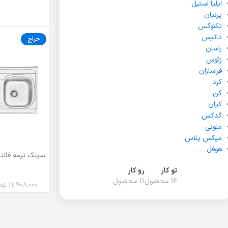
ایلیا استیل
پرنیان
تکنوگس
داتیس
حراج
راسان
زئوس
فراسازان
کرد
کن
کیان
گدکس
ملونی
میکس پلاس
هوفل
انتخاب گزینه ها
تو کار
رو کار
16 محصول
11 محصول
12,408,000
توم