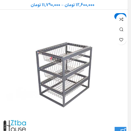
12,600,000
تومان
–
11,790,000
تومان
حراج