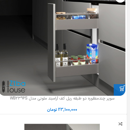
سوپر چندمنظوره دو طبقه ریل کف آرامبند ملونی مدل WB2396S
23,100,000
تومان