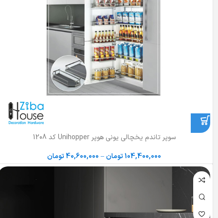
سوپر تاندم یخچالی یونی هوپر Unihopper کد 1208
104,400,000
تومان
–
40,600,000
تومان