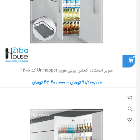
سوپر ایستاده کمدی یونی هوپر Unihopper کد 1205
91,200,000
تومان
–
63,600,000
تومان