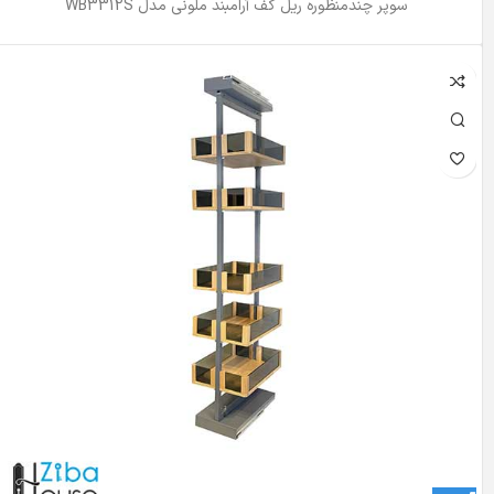
سوپر چندمنظوره ریل کف آرامبند ملونی مدل WB3312S