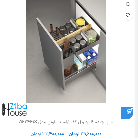
سوپر چندمنظوره ریل کف آرامبند ملونی مدل WB2441S
39,600,000
تومان
–
32,400,000
تومان