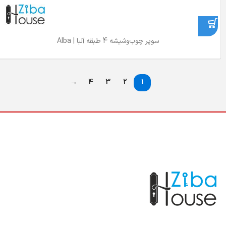
سوپر چوب‌و‌شیشه 4 طبقه آلبا | Alba
→
4
3
2
1