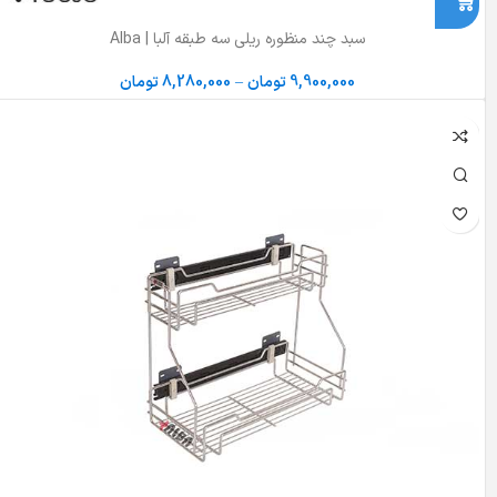
سبد چند منظوره ریلی سه طبقه آلبا | Alba
9,900,000
تومان
–
8,280,000
تومان